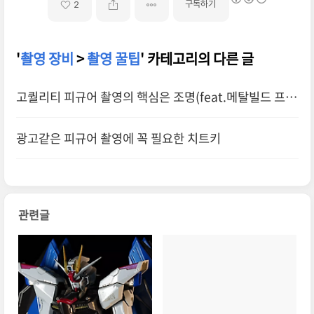
구독하기
2
'
촬영 장비
>
촬영 꿀팁
' 카테고리의 다른 글
고퀄리티 피규어 촬영의 핵심은 조명(feat.메탈빌드 프리
덤 컨셉2)
광고같은 피규어 촬영에 꼭 필요한 치트키
관련글