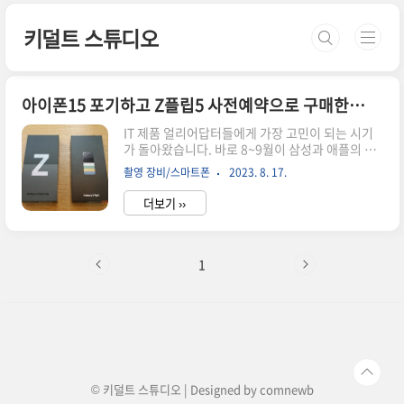
본문 바로가기
키덜트 스튜디오
아이폰15 포기하고 Z플립5 사전예약으로 구매한 후기
IT 제품 얼리어답터들에게 가장 고민이 되는 시기
가 돌아왔습니다. 바로 8~9월이 삼성과 애플의 최
신 스마트폰이 발표, 출시되는 시기이기 때문인데
촬영 장비/스마트폰
2023. 8. 17.
요, Z플립5, Z폴드5, 아이폰15 등 쟁쟁한 제품들
중에서 아이폰15를 포기하고 Z플립5를 사전예약
더보기 ››
으로 구매한 후기를 여러분들과 공유하고자 합니
다. 아이폰15 구매를 포기한 이유 2년전 이 시기에
도 갤럭시 Z플립3가 출시되어 사전예약으로 구매
해서 지금까지 사용하고 있었습니다. 삼성디지털
1
플라자 BENEFIT 카드를 이용하여 다양한 할인과
24개월 무이자 할부를 이용하여 구매했습니다. Z
플립3 이후에 출시된 Z플립4는 전작과 큰 차이점
이 느껴지지 않아 구매하지 않았는데 이번에 출시
된 Z플립5는 플렉스 윈도와 물방울 힌지 적용으로
많은 변화가 느껴지더군요. 마침 ..
© 키덜트 스튜디오 | Designed by
comnewb